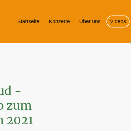
Startseite
Konzerte
Über uns
Videos
loud -
o zum
h 2021