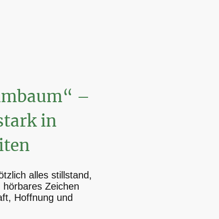
mmbaum“ –
tark in
iten
zlich alles stillstand,
n hörbares Zeichen
ft, Hoffnung und