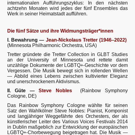
internationalen Aufführungszyklus: In den nächsten
achtzehn Monaten wird jedes der fünf Ensembles das
Werk in seiner Heimatstadt aufführen.
Die fünf Sätze und ihre Widmungsträger*innen
I. Bewahrung —
Jean-Nickolaus Tretter (1946–2022)
(Minnesota Philharmonic Orchestra, USA)
Tretter gründete die Tretter Collection in GLBT Studies
an der University of Minnesota und rettete damit
unzählige Dokumente der LGBTQ+-Geschichte vor dem
Vergessen. Die Musik bewegt sich in rollenden Wellen
— Abbild eines Lebens zwischen kultivierter Eleganz
und unerschrockenem Aktivismus.
II. Güte —
Steve Nobles
(Rainbow Symphony
Cologne, DE)
Das Rainbow Symphony Cologne wählte für seinen
Satz den Wahlkölner Steve Nobles: Pianist, Komponist
und langjähriger Weggefährte des Orchesters, der als
künstlerischer Leiter des Various Voices Festivals 2014
in Dublin maßgeblich zur Entwicklung der europäischen
LGBTQ+-Chorbewegung beigetragen hat. Die Musik —