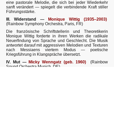
eine pastorale Melodie, die sich bei jeder Wiederkehr
sanft verändert — spiegelt die verbindende Kraft stiller
Führungsstärke.
III. Widerstand —
Monique Wittig (1935–2003)
(Rainbow Symphony Orchestra, Paris, FR)
Die französische Schriftstellerin und Theoretikerin
Monique Wittig forderte in ihren Werken die radikale
Neuerfindung von Sprache und Geschlecht. Die Musik
antwortet darauf mit aggressiven Melodien und Texturen
nach Messiaens viertem Modus — poetische
Kriegsführung in Klangspräche übersetzt.
IV. Mut —
Micky Wenngatz (geb. 1960)
(Rainbow
Sound Orchestra Munich, DE)
Die Münchner SPD-Politikerin und Gründerin der
Initiative „München ist bunt!“ setzt sich seit Jahrzehnten
gegen Rassismus und Rechtsextremismus ein. Die
Komposition übersetzt die zehn Schritte einer
Bogenschieß-Checkliste in kontrapunktische Musik —
ein Bild für methodische Ausdauer im Dienst der
Demokratie.
V. Vision —
Alan Turing (1912–1954)
(Birmingham