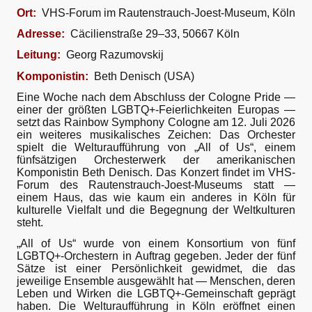
Ort:
VHS-Forum im Rautenstrauch-Joest-Museum, Köln
Adresse:
Cäcilienstraße 29–33, 50667 Köln
Leitung:
Georg Razumovskij
Komponistin:
Beth Denisch (USA)
Eine Woche nach dem Abschluss der Cologne Pride —
einer der größten LGBTQ+-Feierlichkeiten Europas —
setzt das Rainbow Symphony Cologne am 12. Juli 2026
ein weiteres musikalisches Zeichen: Das Orchester
spielt die Welturaufführung von „All of Us“, einem
fünfsätzigen Orchesterwerk der amerikanischen
Komponistin Beth Denisch. Das Konzert findet im VHS-
Forum des Rautenstrauch-Joest-Museums statt —
einem Haus, das wie kaum ein anderes in Köln für
kulturelle Vielfalt und die Begegnung der Weltkulturen
steht.
„All of Us“ wurde von einem Konsortium von fünf
LGBTQ+-Orchestern in Auftrag gegeben. Jeder der fünf
Sätze ist einer Persönlichkeit gewidmet, die das
jeweilige Ensemble ausgewählt hat — Menschen, deren
Leben und Wirken die LGBTQ+-Gemeinschaft geprägt
haben. Die Welturaufführung in Köln eröffnet einen